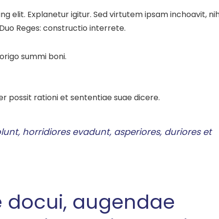
 elit. Explanetur igitur. Sed virtutem ipsam inchoavit, nih
e. Duo Reges: constructio interrete.
 origo summi boni.
r possit rationi et sententiae suae dicere.
lunt, horridiores evadunt, asperiores, duriores et
e docui, augendae