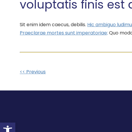
voluptatis finis es
Sit enim idem caecus, debilis.
Hic ambiguo ludimu
Praeclarae mortes sunt imperatoriae;
Quo modo 
Other
<< Previous
Posts
Open toolbar