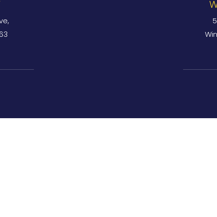
Y
W
ve,
5
763
Win