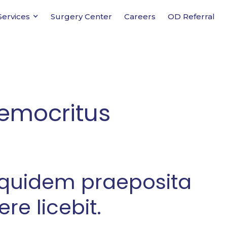
Services
Surgery Center
Careers
OD Referral
emocritus
uidem praeposita
ere licebit.